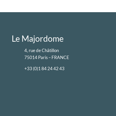
Le Majordome
4, rue de Châtillon

75014 Paris – FRANCE

+33 (0)1 84 24 42 43