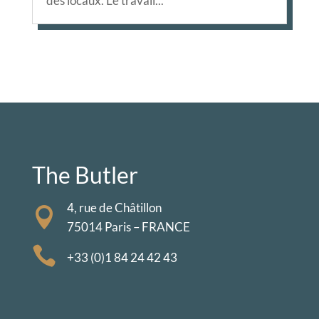
des locaux. Le travail...
The Butler
4, rue de Châtillon

75014 Paris – FRANCE

+33 (0)1 84 24 42 43